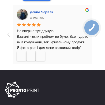
Денис Червяк
a year ago
Не вперше тут друкую.
Замо
Взагалі ніяких проблем не було. Все чудово 
мага
як в комунікації, так і фінальному продукті. 
очік
Я фотограф і для мене важливий колір/
Кома
якість паперу. Тому завжди впевнений, що 
поба
Re
Дяк
тут мої творчі ідеї будуть виглядати так, як 
Реко
я їх собі і уявляв.
яскр
Щиро раджу!