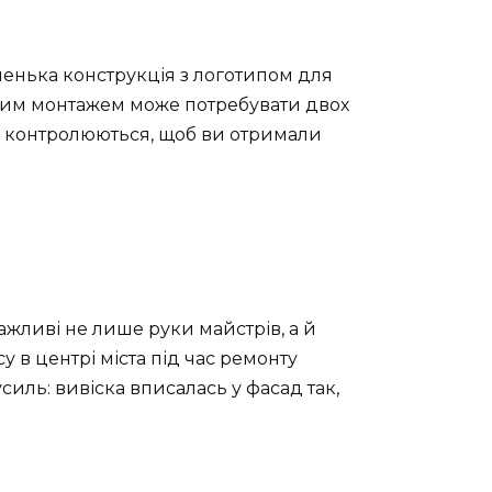
ленька конструкція з логотипом для
адним монтажем може потребувати двох
пи контролюються, щоб ви отримали
ажливі не лише руки майстрів, а й
у в центрі міста під час ремонту
силь: вивіска вписалась у фасад так,