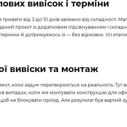
ових вивісок і терміни
ривати від 3 до 10 днів залежно від складності. Ма
фасадний проєкт із додатковим підсвічуванням і скл
терміни й дотримуємось їх — без відмовок. Усі ета
ої вивіски та монтаж
ент, коли задум перетворюється на реальність. Тут в
Був випадок, коли ми монтували конструкцію для офіс
б не блокувати проїзд. Але результат був вартий зу