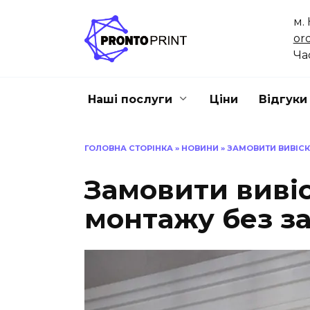
Skip
м. 
to
or
content
Час
Наші послуги
Ціни
Відгуки
ГОЛОВНА СТОРІНКА
»
НОВИНИ
»
ЗАМОВИТИ ВИВІСК
Замовити вивіс
монтажу без з