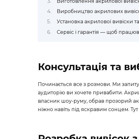
Виготовлення акрилової вивіс
Виробництво акрилових вивісо
Установка акрилової вивіски т
Сервіс і гарантія — щоб працю
Консультація та ви
Починається все з розмови. Ми запитує
аудиторію ви хочете привабити. Акр
власник шоу-руму, обрав прозорий акр
ніжно навіть під яскравим сонцем. Ту
Розробка вивісок з