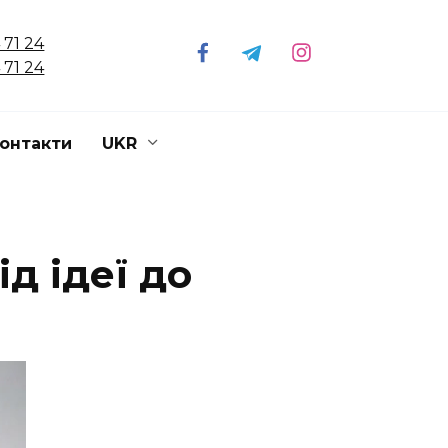
 71 24
 71 24
онтакти
UKR
д ідеї до