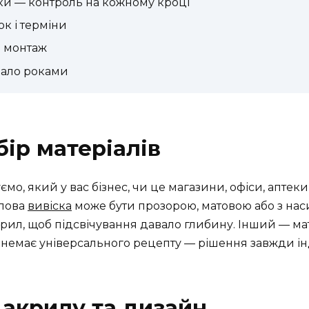
ки — контроль на кожному кроці
к і терміни
а монтаж
вало роками
бір матеріалів
мо, який у вас бізнес, чи це магазини, офіси, аптеки
илова
вивіска
може бути прозорою, матовою або з нас
ил, щоб підсвічування давало глибину. Інший — мат
т немає універсального рецепту — рішення завжди і
 акрилу та дизайн