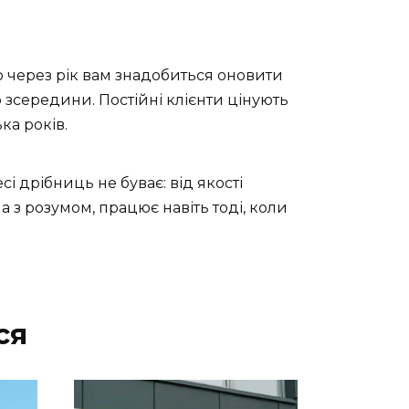
о через рік вам знадобиться оновити
 зсередини. Постійні клієнти цінують
ка років.
сі дрібниць не буває: від якості
на з розумом, працює навіть тоді, коли
ся