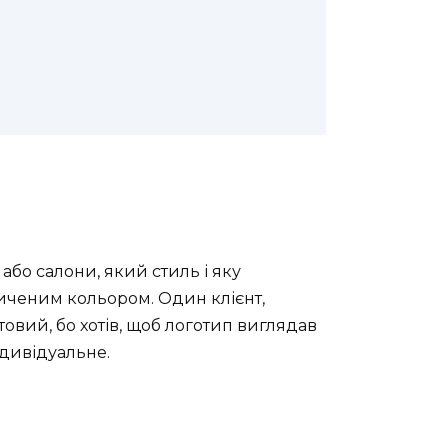
 або салони, який стиль і яку
иченим кольором. Один клієнт,
овий, бо хотів, щоб логотип виглядав
ндивідуальне.