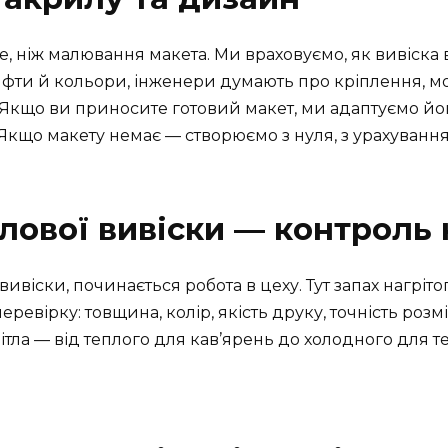
, ніж малювання макета. Ми враховуємо, як вивіска в
фти й кольори, інженери думають про кріплення, м
. Якщо ви приносите готовий макет, ми адаптуємо йо
Якщо макету немає — створюємо з нуля, з урахування
лової вивіски — контроль
ивіски, починається робота в цеху. Тут запах нагріто
еревірку: товщина, колір, якість друку, точність роз
ітла — від теплого для кав’ярень до холодного для тех