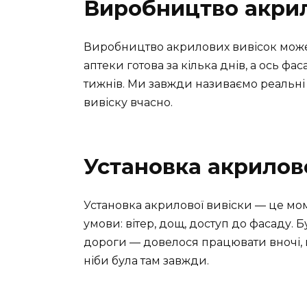
Виробництво акрил
Виробництво акрилових вивісок може т
аптеки готова за кілька днів, а ось 
тижнів. Ми завжди називаємо реальні 
вивіску вчасно.
Установка акрилов
Установка акрилової вивіски — це мом
умови: вітер, дощ, доступ до фасаду. 
дороги — довелося працювати вночі, що
ніби була там завжди.