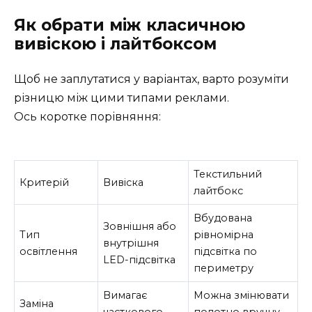
Як обрати між класичною
вивіскою і лайтбоксом
Щоб не заплутатися у варіантах, варто розуміти
різницю між цими типами реклами.
Ось коротке порівняння:
Текстильний
Критерій
Вивіска
лайтбокс
Вбудована
Зовнішня або
Тип
рівномірна
внутрішня
освітлення
підсвітка по
LED-підсвітка
периметру
Вимагає
Можна змінювати
Заміна