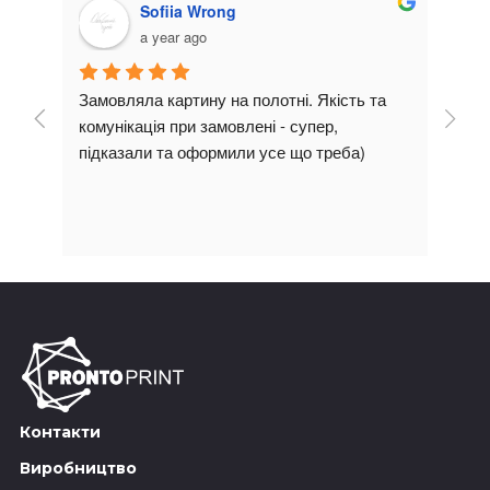
Андрей Иванов
3 years ago
тні. Якість та 
Замовляли логотип на фасад та в середи
- супер, 
магазину. Якісно та швидко виготовили та
е що треба)
змонтували.
Особливо хочу відмітити якість самих 
матеріалів та виготовлення 10/10!
Контакти
Виробництво