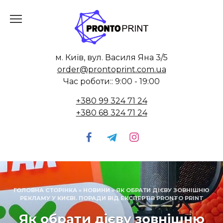
Skip
to
content
м. Київ, вул. Василя Яна 3/5
order@prontoprint.com.ua
Час роботи:: 9:00 - 19:00
+380 99 324 71 24
+380 68 324 71 24
ГОЛОВНА СТОРІНКА
»
НОВИНИ
»
ЯК ОБРАТИ ДІЄВУ ЗОВНІШНЮ
РЕКЛАМУ У КИЄВІ. ПОРАДИ ВІД ЕКСПЕРТІВ PRONTO PRINT
Як обрати дієву зовнішню