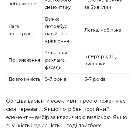
часткового
полотно вручну
зображення
демонтажу
за 5 хвилин
Важка,
Вага
потребує
Легка, мобільна
конструкції
надійного
кріплення
Зовнішня
Інтер’єри, ТЦ,
Призначення
реклама,
виставки
фасади
Довговічність
5–7 років
5–7 років
Обидва варіанти ефективні, просто кожен має
свої переваги. Якщо потрібен постійний
елемент — вибір за класичною вивіскою. Якщо
гнучкість і сучасність — тоді лайтбокс.