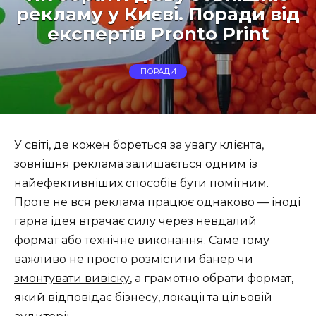
рекламу у Києві. Поради від
експертів Pronto Print
ПОРАДИ
У світі, де кожен бореться за увагу клієнта,
зовнішня реклама залишається одним із
найефективніших способів бути помітним.
Проте не вся реклама працює однаково — іноді
гарна ідея втрачає силу через невдалий
формат або технічне виконання. Саме тому
важливо не просто розмістити банер чи
змонтувати вивіску
, а грамотно обрати формат,
який відповідає бізнесу, локації та цільовій