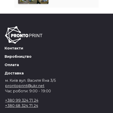
Дяк
тут мої творчі ідеї будуть виглядати так, як 
Реко
я їх собі і уявляв.
яскр
Щиро раджу!
Контакти
Виробництво
Оплата
Доставка
м. Київ вул. Василя Яна 3/5
prontoprint@ukr.net
Час роботи: 9:00 - 19:00
+380 99 324 71 24
+380 68 324 71 24