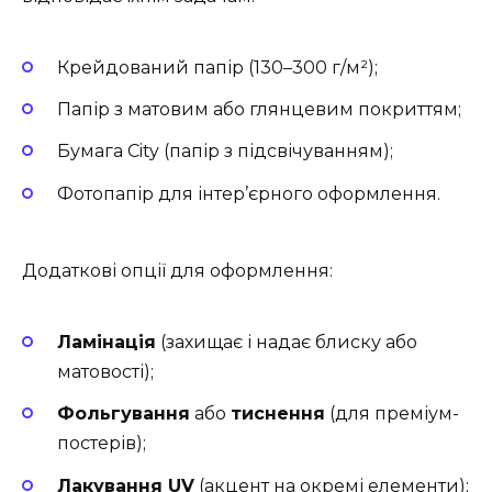
Крейдований папір (130–300 г/м²);
Папір з матовим або глянцевим покриттям;
Бумага City (папір з підсвічуванням);
Фотопапір для інтер’єрного оформлення.
Додаткові опції для оформлення:
Ламінація
(захищає і надає блиску або
матовості);
Фольгування
або
тиснення
(для преміум-
постерів);
Лакування UV
(акцент на окремі елементи);