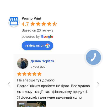
Pronto Print
4.7
Based on 23 reviews
powered by
G
o
o
g
l
e
review us on
Денис Червяк
a year ago
Не вперше тут друкую.
Замо
Взагалі ніяких проблем не було. Все чудово 
мага
як в комунікації, так і фінальному продукті. 
очік
Я фотограф і для мене важливий колір/
Кома
якість паперу. Тому завжди впевнений, що 
поба
Re